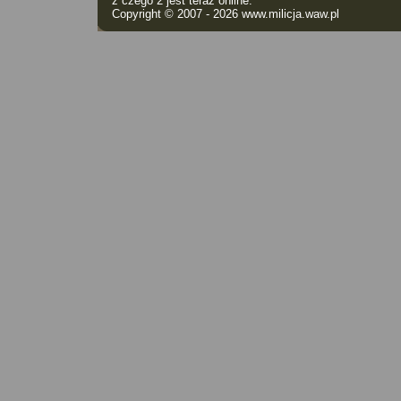
z czego 2 jest teraz online.
Copyright © 2007 - 2026
www.milicja.waw.pl