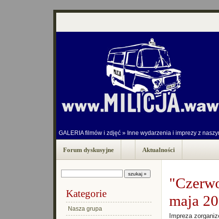
GALERIA filmów i zdjęć
»
Inne wydarzenia i imprezy z nasz
Forum dyskusyjne
Aktualności
"Czerwo
Kategorie
maja 2
Nasza grupa
Impreza zorgani